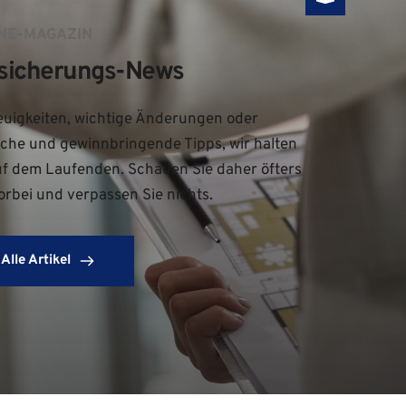
NE-MAGAZIN
sicherungs-News
uigkeiten, wichtige Änderungen oder 
iche und gewinnbringende Tipps, wir halten 
uf dem Laufenden. Schauen Sie daher öfters 
orbei und verpassen Sie nichts.
Alle Artikel