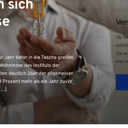
n sich
ONLI
se
Ver
Ob Ne
nützl
Sie a
Jahr tiefer in die Tasche greifen.
mal v
Wohnindex des Instituts der
ten deutlich über der allgemeinen
9 Prozent mehr als ein Jahr zuvor
 […]