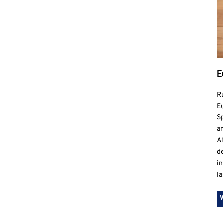
E
R
Eu
S
a
At
de
in
la