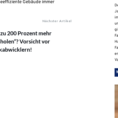
eeffiziente Gebäude immer
De
Ja
i
Nächster Artikel
u
gi
 zu 200 Prozent mehr
F
holen“? Vorsicht vor
H
Fa
kabwicklern!
e
V