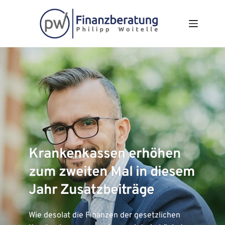
Zum
Inhalt
springen
Krankenkassen erhöhen
zum zweiten Mal in diesem
Jahr Zusatzbeiträge
Wie desolat die Finanzen der gesetzlichen