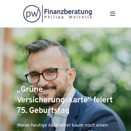
Zum
Inhalt
springen
„Grüne
Versicherungskarte“ feiert
75. Geburtstag
Woran heutige Autofahrer kaum noch einen